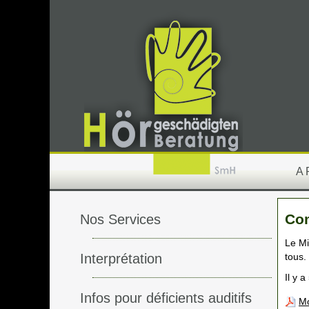
A
Com
Nos Services
Le Mi
Interprétation
tous.
Il y 
Infos pour déficients auditifs
Mo