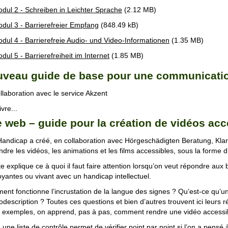
dul 2 - Schreiben in Leichter Sprache
(2.12 MB)
dul 3 - Barrierefreier Empfang
(848.49 kB)
dul 4 - Barrierefreie Audio- und Video-Informationen
(1.35 MB)
dul 5 - Barrierefreiheit im Internet
(1.85 MB)
veau guide de base pour une communicatio
llaboration avec le service Akzent
vre...
e web – guide pour la création de vidéos acc
Handicap a créé, en collaboration avec Hörgeschädigten Beratung, Klar
ndre les vidéos, les animations et les films accessibles, sous la forme 
te explique ce à quoi il faut faire attention lorsqu’on veut répondre a
yantes ou vivant avec un handicap intellectuel.
nt fonctionne l’incrustation de la langue des signes ? Qu’est-ce qu’
iodescription ? Toutes ces questions et bien d’autres trouvent ici leur
 exemples, on apprend, pas à pas, comment rendre une vidéo accessi
, une liste de contrôle permet de vérifier point par point si l’on a pensé à