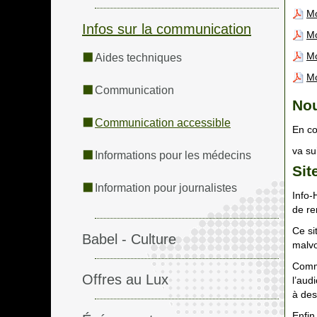
Mo
Infos sur la communication
Mo
Mo
Aides techniques
Mo
Communication
Nou
Communication accessible
En co
va sui
Informations pour les médecins
Sit
Information pour journalistes
Info-
de re
Ce si
Babel - Culture
malvo
Comme
Offres au Lux
l’aud
à des
Enfin