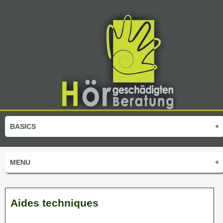
BASICS
+
MENU
+
Aides techniques