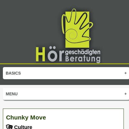
BASICS
+
MENU
+
Chunky Move
Culture