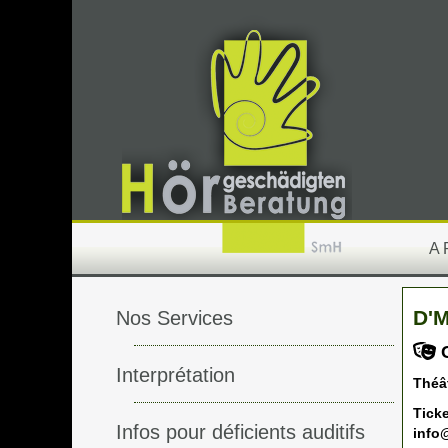
A
D'M
Nos Services
C
Interprétation
Théât
Ticke
Infos pour déficients auditifs
info