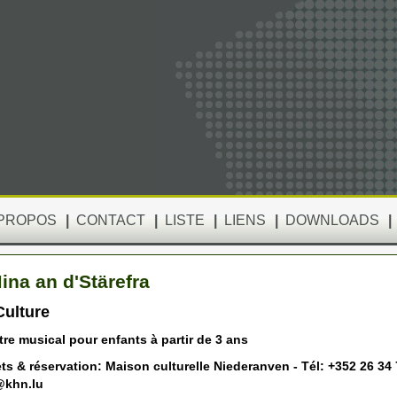
 PROPOS
|
CONTACT
|
LISTE
|
LIENS
|
DOWNLOADS
|
ina an d'Stärefra
ulture
re musical pour enfants à partir de 3 ans
ts & réservation: Maison culturelle Niederanven - Tél: +352 26 34 
@khn.lu