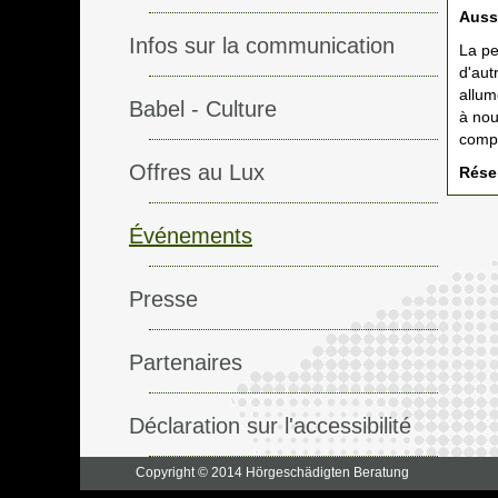
Auss
Infos sur la communication
La pe
d'aut
allume
Babel - Culture
à nou
compo
Offres au Lux
Réser
Événements
Presse
Partenaires
Déclaration sur l'accessibilité
Copyright © 2014 Hörgeschädigten Beratung