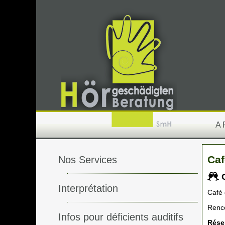
A
Caf
Nos Services
C
Interprétation
Café 
Renco
Infos pour déficients auditifs
Réser