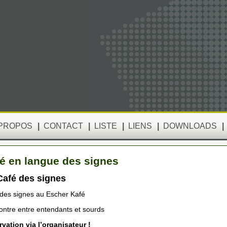
 PROPOS
|
CONTACT
|
LISTE
|
LIENS
|
DOWNLOADS
|
é en langue des signes
afé des signes
des signes au Escher Kafé
ntre entre entendants et sourds
vation via l’organisateur !