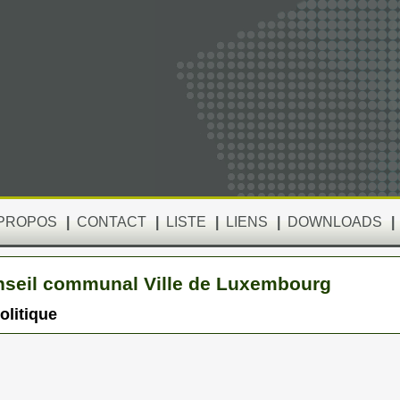
 PROPOS
|
CONTACT
|
LISTE
|
LIENS
|
DOWNLOADS
|
seil communal Ville de Luxembourg
olitique