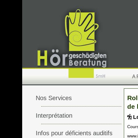
A
Rol
Nos Services
de 
Interprétation
Lo
Cours
Infos pour déficients auditifs
www.i