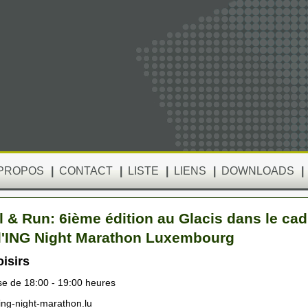
 PROPOS
|
CONTACT
|
LISTE
|
LIENS
|
DOWNLOADS
|
l & Run: 6ième édition au Glacis dans le cad
l'ING Night Marathon Luxembourg
isirs
e de 18:00 - 19:00 heures
ng-night-marathon.lu