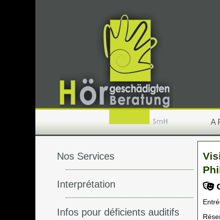
A
Vis
Nos Services
Phi
Interprétation
C
Entré
Infos pour déficients auditifs
Réser