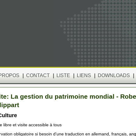
 PROPOS
|
CONTACT
|
LISTE
|
LIENS
|
DOWNLOADS
|
ite: La gestion du patrimoine mondial - Robe
lippart
ulture
e libre et visite accessible à tous
vation obligatoire si besoin d'une traduction en allemand, français, ang