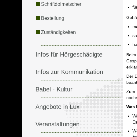
Schriftdolmetscher
fü
Gebä
Bestellung
ma
Zuständigkeiten
sa
ha
Infos für Hörgeschädigte
Beim 
Gespr
erklä
Infos zur Kommunikation
Der D
beant
Babel - Kultur
Zum B
nochm
Angebote in Lux
Was 
Wa
Es
Veranstaltungen
Wo