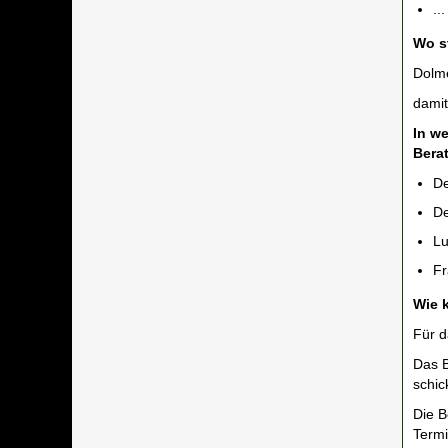
...
Wo s
Dolm
damit
In w
Bera
De
De
Lu
Fr
Wie 
Für d
Das B
schic
Die B
Term