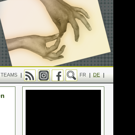
TEAMS
|
FR
|
DE
|
en