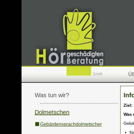
Ü
Inf
Was tun wir?
Ziel:
Dolmetschen
Was 
Gebä
Gebärdensprachdolmetscher
fü