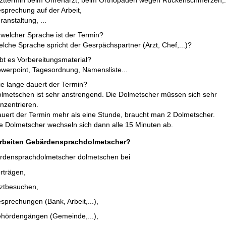
zttermin beim Ohrenarzt, beim Orthopäden wegen Rückenschmerzen,.
sprechung auf der Arbeit,
ranstaltung, ...
 welcher Sprache ist der Termin?
lche Sprache spricht der Gesrpächspartner (Arzt, Chef,...)?
bt es Vorbereitungsmaterial?
werpoint, Tagesordnung, Namensliste...
e lange dauert der Termin?
lmetschen ist sehr anstrengend. Die Dolmetscher müssen sich sehr
nzentrieren.
uert der Termin mehr als eine Stunde, braucht man 2 Dolmetscher.
e Dolmetscher wechseln sich dann alle 15 Minuten ab.
rbeiten Gebärdensprachdolmetscher?
rdensprachdolmetscher dolmetschen bei
rträgen,
ztbesuchen,
sprechungen (Bank, Arbeit,...),
hördengängen (Gemeinde,...),