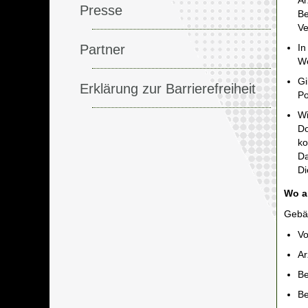
Ar
Presse
Be
Ve
Partner
In
We
Gi
Erklärung zur Barrierefreiheit
Po
Wi
Do
ko
Da
Di
Wo a
Gebä
Vo
Ar
Be
Be