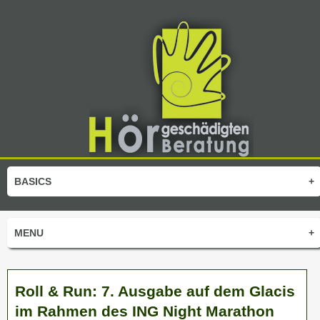
BASICS
+
MENU
+
Roll & Run: 7. Ausgabe auf dem Glacis
im Rahmen des ING Night Marathon