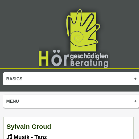
BASICS
+
MENU
+
Sylvain Groud
Musik - Tanz