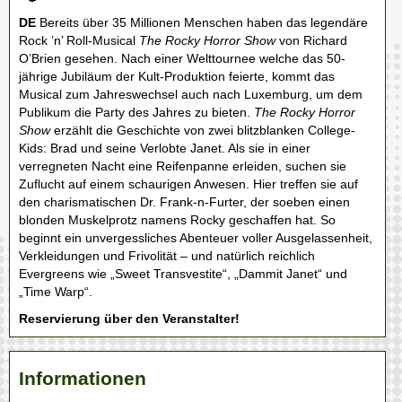
DE
Bereits über 35 Millionen Menschen haben das legendäre
Rock ’n’ Roll-Musical
The Rocky Horror Show
von Richard
O’Brien gesehen. Nach einer Welttournee welche das 50-
jährige Jubiläum der Kult-Produktion feierte, kommt das
Musical zum Jahreswechsel auch nach Luxemburg, um dem
Publikum die Party des Jahres zu bieten.
The Rocky Horror
Show
erzählt die Geschichte von zwei blitzblanken College-
Kids: Brad und seine Verlobte Janet. Als sie in einer
verregneten Nacht eine Reifenpanne erleiden, suchen sie
Zuflucht auf einem schaurigen Anwesen. Hier treffen sie auf
den charismatischen Dr. Frank-n-Furter, der soeben einen
blonden Muskelprotz namens Rocky geschaffen hat. So
beginnt ein unvergessliches Abenteuer voller Ausgelassenheit,
Verkleidungen und Frivolität – und natürlich reichlich
Evergreens wie „Sweet Transvestite“, „Dammit Janet“ und
„Time Warp“.
Reservierung über den Veranstalter!
Informationen