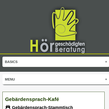
BASICS
+
MENU
+
Gebärdensprach-Kafé
Gebärdensprach-Stammtisch