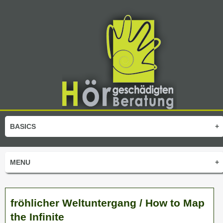
BASICS
+
MENU
+
fröhlicher Weltuntergang / How to Map
the Infinite