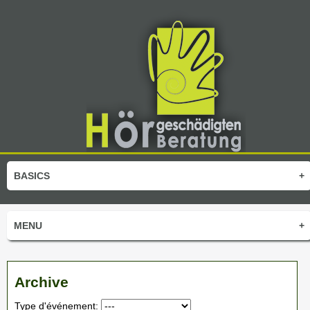
BASICS
+
MENU
+
Archive
Type d'événement: