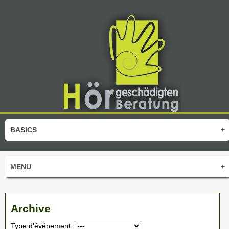
BASICS
+
MENU
+
Archive
Type d'événement: