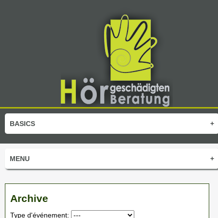
BASICS
+
MENU
+
Archive
Type d'événement: