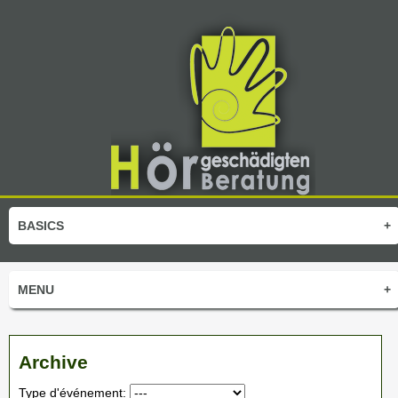
BASICS
+
MENU
+
Archive
Type d'événement: