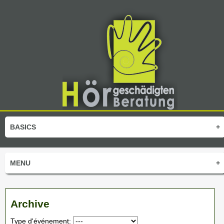
BASICS
+
MENU
+
Archive
Type d'événement: