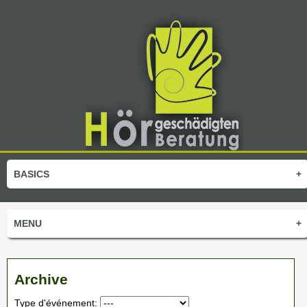
BASICS
+
MENU
+
Archive
Type d'événement: