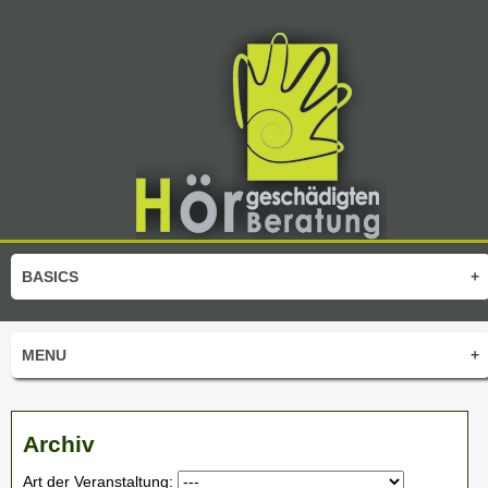
BASICS
+
MENU
+
Archiv
Art der Veranstaltung: