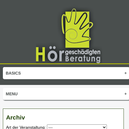
BASICS
+
MENU
+
Archiv
Art der Veranstaltung: