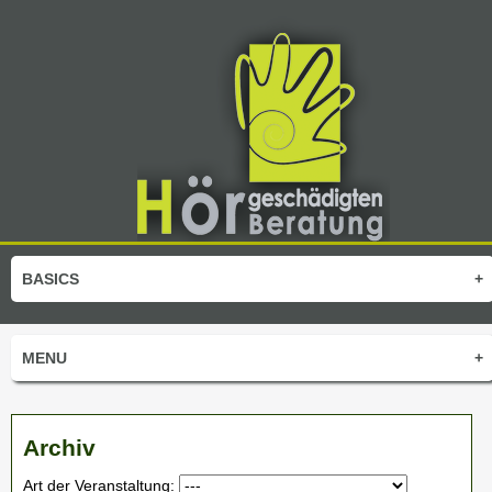
BASICS
+
MENU
+
Archiv
Art der Veranstaltung: