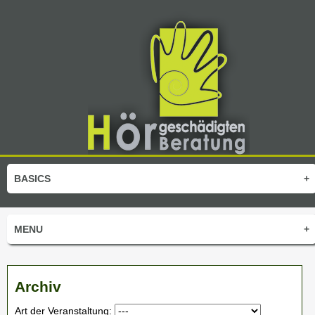
BASICS
+
MENU
+
Archiv
Art der Veranstaltung: