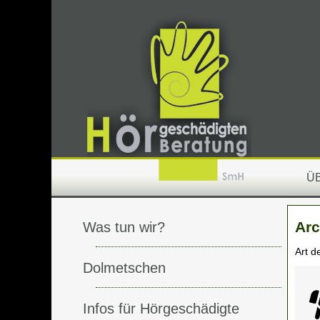
Ü
Arc
Was tun wir?
Art d
Dolmetschen
Infos für Hörgeschädigte