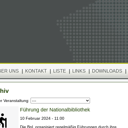
BER UNS
|
KONTAKT
|
LISTE
|
LINKS
|
DOWNLOADS
|
hiv
er Veranstaltung:
Führung der Nationalbibliothek
10 Februar 2024 - 11:00
Die BnL organisiert regelmäßig Führungen durch ihre